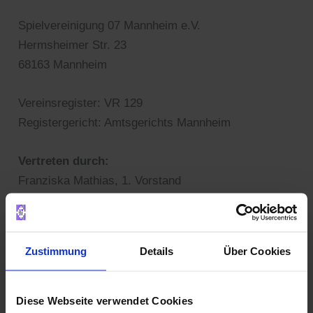
Spielvereinigung 07 Mannheim e.V.
Hermsheimer Str. 23
68163 Mannheim
Vereinsregister: VR 129
Registergericht: Amtsgerichts Mannheim
Vertreten durch:
Franziska Mathias, 1. Vorstand
Hermsheimer Str. 72
68163 Mannheim
Tel.: 0176 / 831 188 37
Zustimmung
Details
Über Cookies
Kontakt
Diese Webseite verwendet Cookies
Telefon: 0176 / 61090959