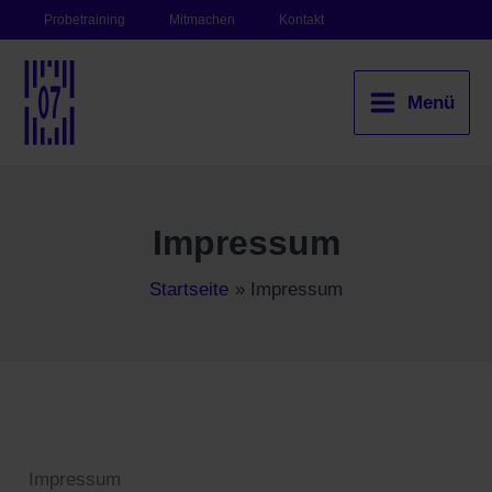
Zum
Probetraining
Mitmachen
Kontakt
Inhalt
springen
Menü
Main
Menu
Impressum
Startseite
Impressum
Impressum