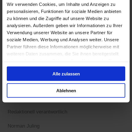
Wir verwenden Cookies, um Inhalte und Anzeigen zu
E-Mail: webmaster@spvgg07.de
personalisieren, Funktionen für soziale Medien anbieten
zu können und die Zugriffe auf unsere Website zu
Angaben zur Berufs­haftpflicht­versicherung
analysieren. Außerdem geben wir Informationen zu Ihrer
Verwendung unserer Website an unsere Partner für
Name und Sitz des Versicherers:
soziale Medien, Werbung und Analysen weiter. Unsere
Badischer Sportbund (BSB) Nord im
Partner führen diese Informationen möglicherweise mit
weiteren Daten zusammen, die Sie ihnen bereitgestellt
Landessportverband Baden-Württemberg e.V.
haben oder die sie im Rahmen Ihrer Nutzung der Dienste
Am Fächerbad 5
gesammelt haben.
76131 Karlsruhe
Alle zulassen
Geltungsraum der Versicherung:
Ablehnen
Baden-Württemberg
Redaktionell verantwortlich
Norman Juling